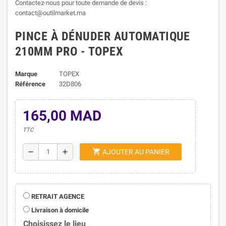
Contactez-nous pour toute demande de devis :
contact@outilmarket.ma
PINCE À DÉNUDER AUTOMATIQUE
210MM PRO - TOPEX
Marque
TOPEX
Référence
32D806
165,00 MAD
TTC
shopping_cart
remove
add
AJOUTER AU PANIER
RETRAIT AGENCE
Livraison à domicile
Choisissez le lieu