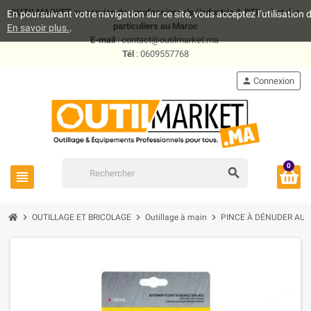
OUTILMARKET au service des professionnels (industrie & BTP .. ) et des
En poursuivant votre navigation sur ce site, vous acceptez l’utilisatio
particuliers au Maroc
En savoir plus.
.
E-mail
: contact@outilmarket.ma
Tél
: 0609557768
person
Connexion
0
search
view_headline
chevron_right
chevron_right
chevron_right
OUTILLAGE ET BRICOLAGE
Outillage à main
PINCE À DÉNUDER AUT