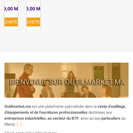
549,00 MAD
139,00 MAD
ACHETER
ACHETER
Outilmarket.ma
est une plateforme spécialisée dans la
vente d’outillage,
d’équipements et de fournitures professionnelles
destinées aux
entreprises industrielles, au secteur du BTP
, ainsi qu’aux
particuliers
au
Maroc.
[...]