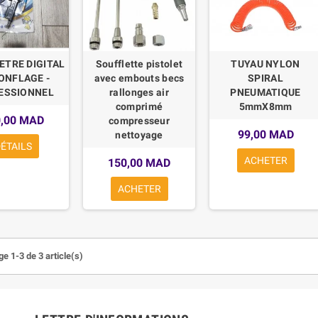
TRE DIGITAL
Soufflette pistolet
TUYAU NYLON
ONFLAGE -
avec embouts becs
SPIRAL
ESSIONNEL
rallonges air
PNEUMATIQUE
comprimé
5mmX8mm
0,00 MAD
compresseur
99,00 MAD
nettoyage
ÉTAILS
ACHETER
150,00 MAD
ACHETER
e 1-3 de 3 article(s)