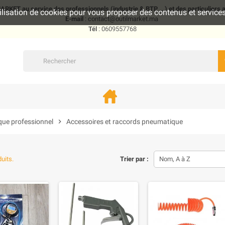
KET au service des professionnels (industrie & BTP .. ) et des particuliers
utilisation de cookies pour vous proposer des contenus et servic
E-mail
: contact@outilmarket.ma
Tél
: 0609557768
que professionnel
chevron_right
Accessoires et raccords pneumatique
duits.
Trier par :
Nom, A à Z