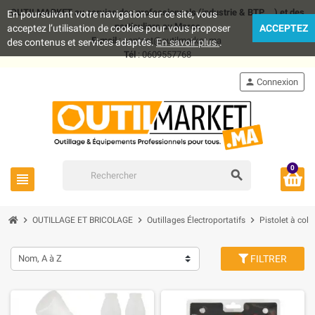
OUTILMARKET au service des professionnels (industrie & BTP .. ) et des
En poursuivant votre navigation sur ce site, vous
particuliers au Maroc
acceptez l’utilisation de cookies pour vous proposer
ACCEPTEZ
E-mail
: contact@outilmarket.ma
des contenus et services adaptés.
En savoir plus.
.
Tél
: 0609557768
person
Connexion
0
search
view_headline
chevron_right
chevron_right
chevron_right
OUTILLAGE ET BRICOLAGE
Outillages Électroportatifs
Pistolet à colle
Nom, A à Z
FILTRER