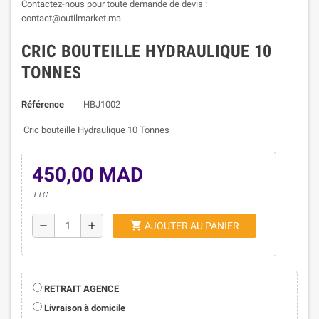
Contactez-nous pour toute demande de devis :
contact@outilmarket.ma
CRIC BOUTEILLE HYDRAULIQUE 10
TONNES
Référence
HBJ1002
Cric bouteille Hydraulique 10 Tonnes
450,00 MAD
TTC
shopping_cart
remove
add
AJOUTER AU PANIER
RETRAIT AGENCE
Livraison à domicile