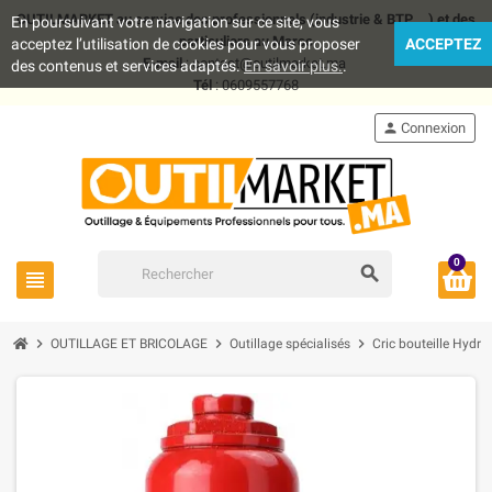
OUTILMARKET au service des professionnels (industrie & BTP .. ) et des
En poursuivant votre navigation sur ce site, vous
particuliers au Maroc
acceptez l’utilisation de cookies pour vous proposer
ACCEPTEZ
E-mail
: contact@outilmarket.ma
des contenus et services adaptés.
En savoir plus.
.
Tél
: 0609557768
person
Connexion
0
search
view_headline
chevron_right
chevron_right
chevron_right
OUTILLAGE ET BRICOLAGE
Outillage spécialisés
Cric bouteille Hydr