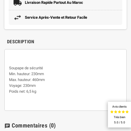
Livraison Rapide Partout Au Maroc
Service Après-Vente et Retour Facile
DESCRIPTION
Soupape de sécurité
Min. hauteur: 230mm
Max. hauteur: 460mm
Voyage: 230mm
Poids net: 6,5 kg
Avis clients
Très bien
5.0 / 5.0
Commentaires
(0)
chat