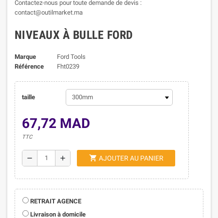
Contactez-nous pour toute demande de devis :
contact@outilmarket.ma
NIVEAUX À BULLE FORD
Marque
Ford Tools
Référence
Fht0239
taille
67,72 MAD
TTC
shopping_cart
remove
add
AJOUTER AU PANIER
RETRAIT AGENCE
Livraison à domicile