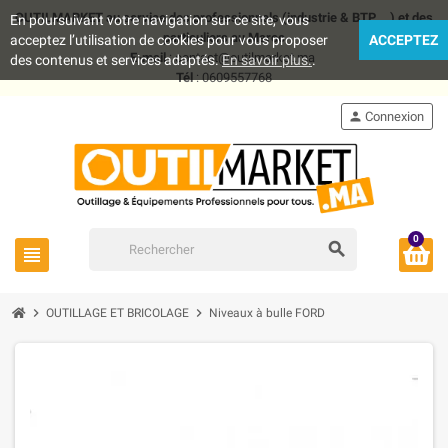
OUTILMARKET au service des professionnels (industrie & BTP .. ) et des
En poursuivant votre navigation sur ce site, vous
particuliers au Maroc
acceptez l’utilisation de cookies pour vous proposer
ACCEPTEZ
E-mail
: contact@outilmarket.ma
des contenus et services adaptés.
En savoir plus.
.
Tél
: 0609557768
person
Connexion
0
search
view_headline
chevron_right
chevron_right
OUTILLAGE ET BRICOLAGE
Niveaux à bulle FORD