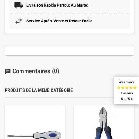
Livraison Rapide Partout Au Maroc
Service Après-Vente et Retour Facile
Commentaires
(0)
chat
Avis clients
PRODUITS DE LA MÊME CATÉGORIE
Très bien
5.0 / 5.0