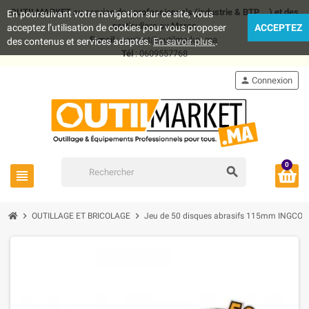
OUTILMARKET au service des professionnels (industrie & BTP .. ) et des
En poursuivant votre navigation sur ce site, vous
particuliers au Maroc
acceptez l’utilisation de cookies pour vous proposer
ACCEPTEZ
E-mail
: contact@outilmarket.ma
des contenus et services adaptés.
En savoir plus.
.
Tél
: 0609557768
person
Connexion
0
search
view_headline
chevron_right
chevron_right
OUTILLAGE ET BRICOLAGE
Jeu de 50 disques abrasifs 115mm INGCO