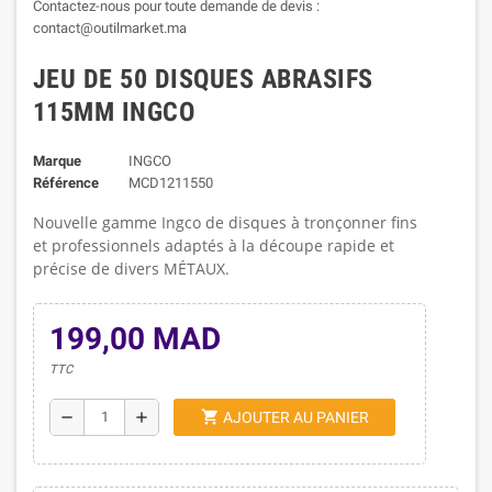
Contactez-nous pour toute demande de devis :
contact@outilmarket.ma
JEU DE 50 DISQUES ABRASIFS
115MM INGCO
Marque
INGCO
Référence
MCD1211550
Nouvelle gamme Ingco de disques à tronçonner fins
et professionnels adaptés à la découpe rapide et
précise de divers MÉTAUX.
199,00 MAD
TTC
shopping_cart
remove
add
AJOUTER AU PANIER