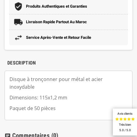
Produits Authentiques et Garanties
Livraison Rapide Partout Au Maroc
Service Après-Vente et Retour Facile
DESCRIPTION
Disque à tronçonner pour métal et acier
inoxydable
Dimensions: 115x1,2 mm
Paquet de 50 pièces
Avis clients
Très bien
5.0 / 5.0
Commentaires
(0)
chat