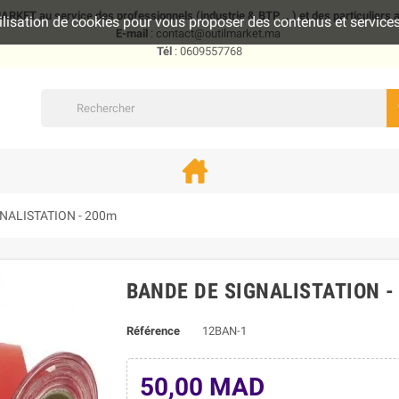
KET au service des professionnels (industrie & BTP .. ) et des particuliers
utilisation de cookies pour vous proposer des contenus et servic
E-mail
: contact@outilmarket.ma
Tél
: 0609557768
NALISTATION - 200m
BANDE DE SIGNALISTATION -
Référence
12BAN-1
50,00 MAD