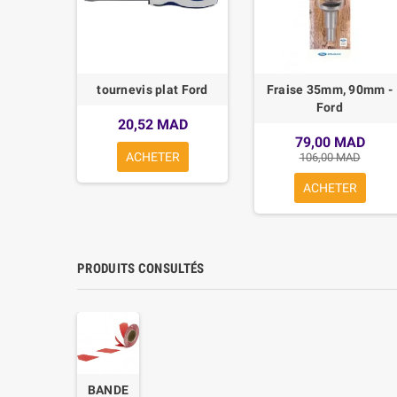
e 0-150
tournevis plat Ford
Fraise 35mm, 90mm -
SITE
Ford
20,52 MAD
AD
79,00 MAD
ACHETER
106,00 MAD
R
ACHETER
PRODUITS CONSULTÉS
BANDE