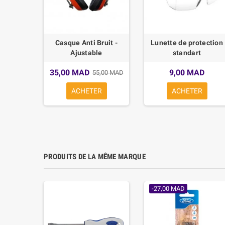
ail de
Casque Anti Bruit -
Lunette de protection
RKSITE
Ajustable
standart
35,00 MAD
9,00 MAD
50 MAD
55,00 MAD
ACHETER
ACHETER
PRODUITS DE LA MÊME MARQUE
-27,00 MAD