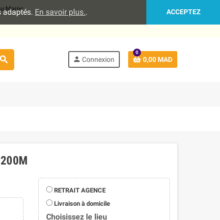
 au Maroc
es adaptés.
En savoir plus.
.
ACCEPTEZ
0
search
person
Connexion
0,00 MAD
 200M
RETRAIT AGENCE
Livraison à domicile
Choisissez le lieu