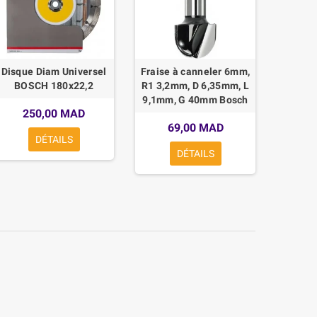
Disque Diam Universel
Fraise à canneler 6mm,
CHAR
BOSCH 180x22,2
R1 3,2mm, D 6,35mm, L
MÉCAN
9,1mm, G 40mm Bosch
250,00 MAD
6
69,00 MAD
DÉTAILS
DÉTAILS