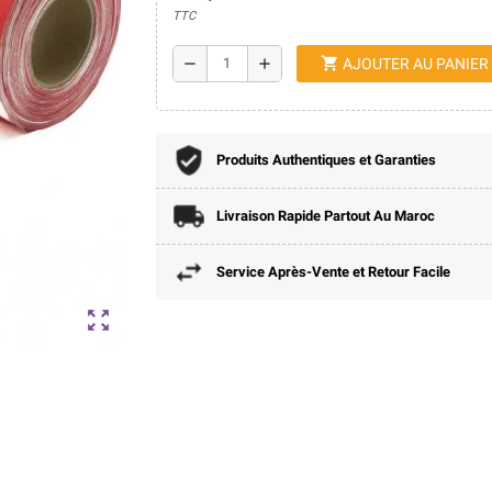
TTC
shopping_cart
remove
add
AJOUTER AU PANIER
Produits Authentiques et Garanties
Livraison Rapide Partout Au Maroc
Service Après-Vente et Retour Facile
zoom_out_map