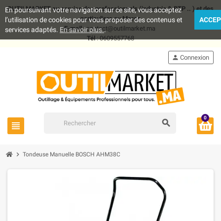
OUTILMARKET au service des professionnels (industrie & BTP .. ) et des
En poursuivant votre navigation sur ce site, vous acceptez
particuliers au Maroc
l’utilisation de cookies pour vous proposer des contenus et
ACCEP
E-mail
: contact@outilmarket.ma
services adaptés.
En savoir plus.
.
Tél
: 0609557768
person
Connexion
0
search
view_headline
chevron_right
Tondeuse Manuelle BOSCH AHM38C