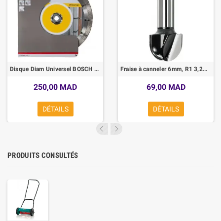
Disque Diam Universel BOSCH 180x22,2
Fraise à canneler 6mm, R1 3,2mm, D 6,35mm, L 9,1mm, G 40mm Bosch
250,00 MAD
69,00 MAD
DÉTAILS
DÉTAILS
PRODUITS CONSULTÉS