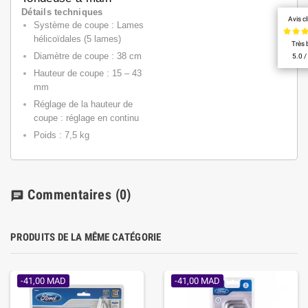
Détails techniques
Avis cl
Système de coupe : Lames
hélicoïdales (5 lames)
Très 
Diamètre de coupe : 38 cm
5.0 /
Hauteur de coupe : 15 – 43
mm
Réglage de la hauteur de
coupe : réglage en continu
Poids : 7,5 kg
Commentaires
(0)
chat
PRODUITS DE LA MÊME CATÉGORIE
-41,00 MAD
-41,00 MAD