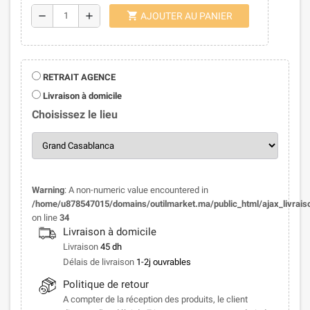
shopping_cart
remove
add
AJOUTER AU PANIER
RETRAIT AGENCE
Livraison à domicile
Choisissez le lieu
Warning
: A non-numeric value encountered in
/home/u878547015/domains/outilmarket.ma/public_html/ajax_livrais
on line
34
Livraison à domicile
Livraison
45 dh
Délais de livraison
1-2j ouvrables
Politique de retour
A compter de la réception des produits, le client