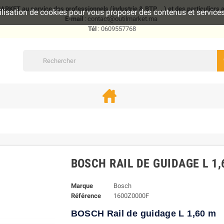
KET au service des professionnels (industrie & BTP .. ) et des particuliers
utilisation de cookies pour vous proposer des contenus et servic
E-mail
: contact@outilmarket.ma
Tél
: 0609557768
BOSCH RAIL DE GUIDAGE L 1,
Marque
Bosch
Référence
1600Z0000F
BOSCH Rail de guidage L 1,60 m