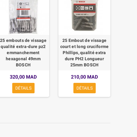
25 embouts de vissage
25 Embout de vissage
Adap
qualité extra-dure pz2
court et long cruciforme
Change
emmanchement
Phillips, qualité extra
Fore
hexagonal 49mm
dure PH2 Longueur
BOSCH
25mm BOSCH
4
320,00 MAD
210,00 MAD
DÉTAILS
DÉTAILS