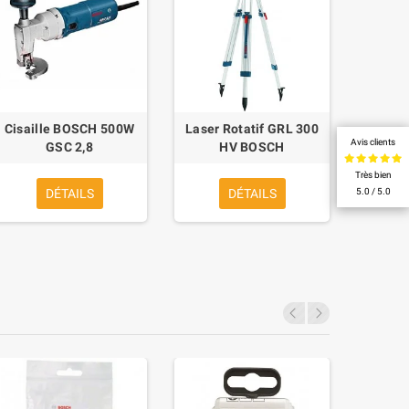
Cisaille BOSCH 500W
Laser Rotatif GRL 300
Laser
Avis clients
GSC 2,8
HV BOSCH
GRL 4
Très bien
5.0 / 5.0
DÉTAILS
DÉTAILS
11 