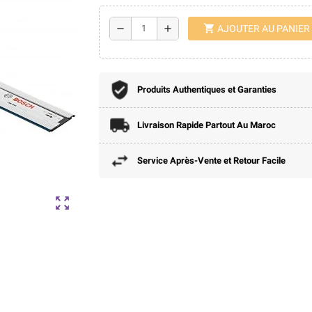
shopping_cart
remove
add
AJOUTER AU PANIER
Produits Authentiques et Garanties
Livraison Rapide Partout Au Maroc
Service Après-Vente et Retour Facile
zoom_out_map