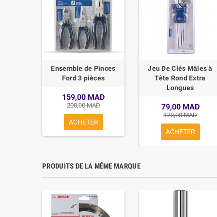
100L -
Ensemble de Pinces
Jeu De Clés Mâles à
L AIR
Ford 3 pièces
Tête Rond Extra
Longues
MAD
159,00 MAD
200,00 MAD
79,00 MAD
120,00 MAD
ACHETER
ACHETER
PRODUITS DE LA MÊME MARQUE