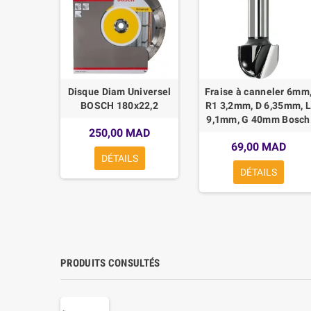
çonner
Disque Diam Universel
Fraise à canneler 6mm
ard for
BOSCH 180x22,2
R1 3,2mm, D 6,35mm, L
re 500,
9,1mm, G 40mm Bosch
250,00 MAD
10mm,
69,00 MAD
,4mm
DÉTAILS
DÉTAILS
MAD
R
PRODUITS CONSULTÉS