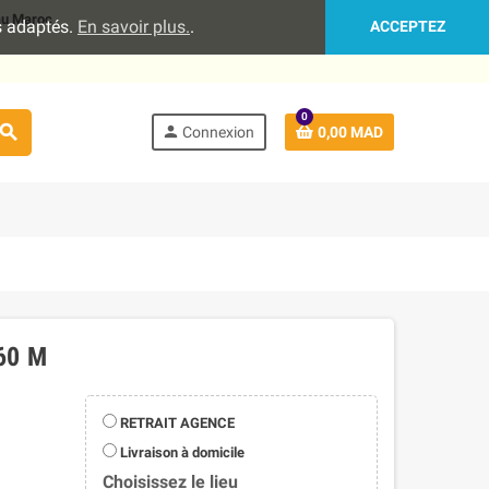
 au Maroc
es adaptés.
En savoir plus.
.
ACCEPTEZ
0
search
person
Connexion
0,00 MAD
60 M
RETRAIT AGENCE
Livraison à domicile
Choisissez le lieu