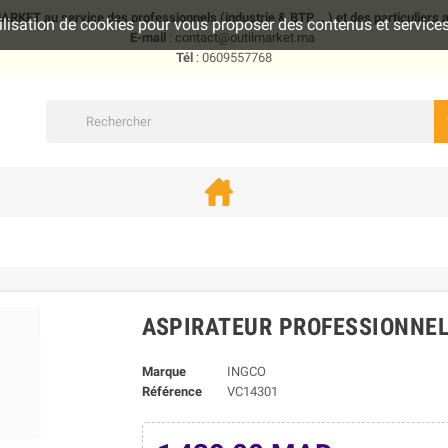
KET au service des professionnels (industrie & BTP .. ) et des particuliers
utilisation de cookies pour vous proposer des contenus et servic
E-mail
: contact@outilmarket.ma
Tél
: 0609557768
ASPIRATEUR PROFESSIONNEL
Marque
INGCO
Référence
VC14301