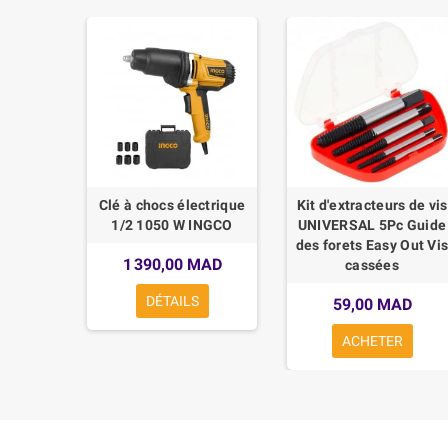
UDAGE
Clé à chocs électrique
Kit d'extracteurs de vis
USQU'À
1/2 1050 W INGCO
UNIVERSAL 5Pc Guide
INGCO
des forets Easy Out Vi
1 390,00 MAD
cassées
AD
DÉTAILS
59,00 MAD
R
ACHETER