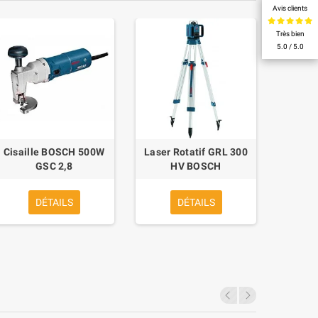
Avis clients
Très bien
5.0 / 5.0
Cisaille BOSCH 500W
Laser Rotatif GRL 300
Laser
GSC 2,8
HV BOSCH
GRL 4
DÉTAILS
DÉTAILS
11 