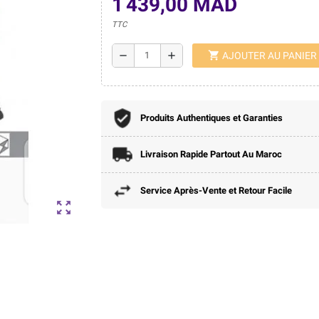
1 439,00 MAD
TTC
shopping_cart
remove
add
AJOUTER AU PANIER
Produits Authentiques et Garanties
Livraison Rapide Partout Au Maroc
Service Après-Vente et Retour Facile
zoom_out_map