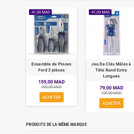
-41,00 MAD
-41,00 MAD
 30L -
Ensemble de Pinces
Jeu De Clés Mâles à
L AIR
Ford 3 pièces
Tête Rond Extra
Longues
MAD
159,00 MAD
200,00 MAD
79,00 MAD
R
120,00 MAD
ACHETER
ACHETER
PRODUITS DE LA MÊME MARQUE