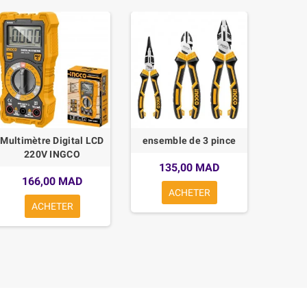
Multimètre Digital LCD
ensemble de 3 pince
Set 
220V INGCO
135,00 MAD
115*1,
166,00 MAD
ACHETER
1
ACHETER