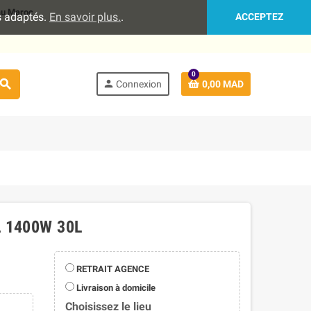
 au Maroc
es adaptés.
En savoir plus.
.
ACCEPTEZ
0
search
person
Connexion
0,00 MAD
 1400W 30L
RETRAIT AGENCE
Livraison à domicile
Choisissez le lieu