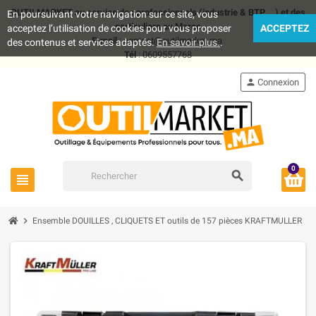
OUTILMARKET au service des professionnels (industrie & BTP .. ) et des
En poursuivant votre navigation sur ce site, vous
particuliers au Maroc
acceptez l’utilisation de cookies pour vous proposer
ACCEPTEZ
E-mail
: contact@outilmarket.ma
des contenus et services adaptés.
En savoir plus.
.
Tél
: 0609557768
person
Connexion
0
search
view_headline
chevron_right
Ensemble DOUILLES , CLIQUETS ET outils de 157 pièces KRAFTMULLER