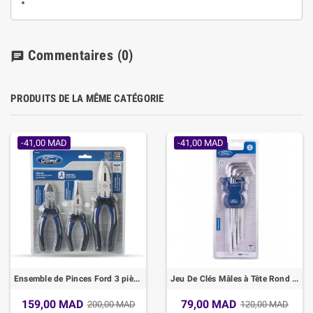
Commentaires
(0)
chat
PRODUITS DE LA MÊME CATÉGORIE
-41,00 MAD
-41,00 MAD
Ensemble de Pinces Ford 3 pièces
Jeu De Clés Mâles à Tête Rond Extra Longues
159,00 MAD
79,00 MAD
200,00 MAD
120,00 MAD