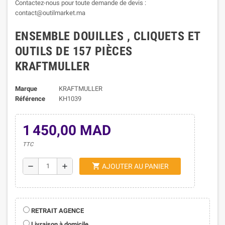
Contactez-nous pour toute demande de devis :
contact@outilmarket.ma
ENSEMBLE DOUILLES , CLIQUETS ET
OUTILS DE 157 PIÈCES
KRAFTMULLER
Marque
KRAFTMULLER
Référence
KH1039
1 450,00 MAD
TTC
shopping_cart
remove
add
AJOUTER AU PANIER
RETRAIT AGENCE
Livraison à domicile